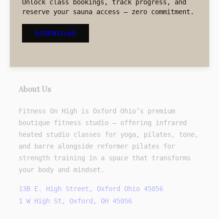
Unlock class bookings, track progress, and
reserve your sauna access – zero commitment.
DOWNLOAD
About Us
Fitness On High is Oxford Ohio’s premium
boutique fitness studio — offering infrared
heated studio classes for yoga, pilates, tone,
and barre alongside reformer pilates for
strength training in a space that transforms
your body and mindset.
13B E. High Street, Oxford Ohio 45056
1 W High St, Oxford, OH 45056