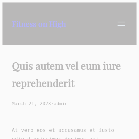
Skip
to
Fitness on High
content
Quis autem vel eum iure
reprehenderit
March 21, 2023
·
admin
At vero eos et accusamus et iusto
odio dignissimos ducimus qui