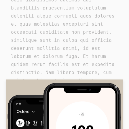
blanditiis praesentium voluptatum
deleniti atque corrupti quos dolores
et quas molestias excepturi sint
occaecati cupiditate non provident,
similique sunt in culpa qui officia
deserunt mollitia animi, id est
laborum et dolorum fuga. Et harum
quidem rerum facilis est et expedita
distinctio. Nam libero tempore, cum
soluta nobis est eligendi optio
✕
cumque nihil impedit quo minus id
quod maxime placeat facere possimus,
omnis voluptas assumenda est, omnis
dolor repellendus. Temporibus autem
quibusdam et aut officiis debitis aut
rerum necessitatibus saepe eveniet ut