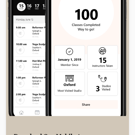
At vero eos et accusamus et iusto
odio dignissimos ducimus qui
blanditiis praesentium voluptatum
deleniti atque corrupti quos dolores
et quas molestias excepturi sint
occaecati cupiditate non provident,
similique sunt in culpa qui officia
deserunt mollitia animi, id est
laborum et dolorum fuga. Et harum
quidem rerum facilis est et expedita
distinctio. Nam libero tempore, cum
soluta nobis est eligendi optio
cumque nihil impedit quo minus id
quod maxime placeat facere possimus,