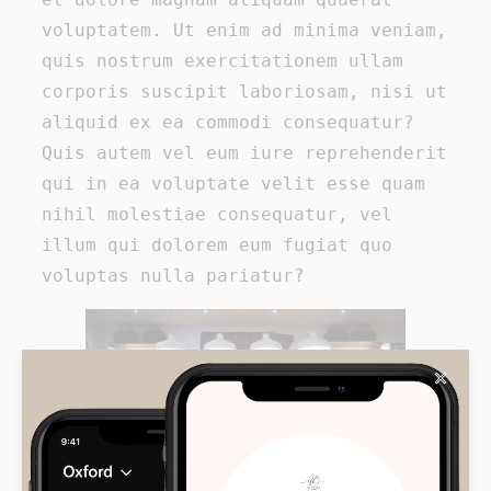
voluptatem. Ut enim ad minima veniam,
quis nostrum exercitationem ullam
corporis suscipit laboriosam, nisi ut
aliquid ex ea commodi consequatur?
Quis autem vel eum iure reprehenderit
qui in ea voluptate velit esse quam
nihil molestiae consequatur, vel
illum qui dolorem eum fugiat quo
voluptas nulla pariatur?
✕